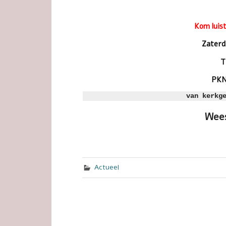
Kom luist
Zater
T
PKN
van kerkg
Wees
Actueel