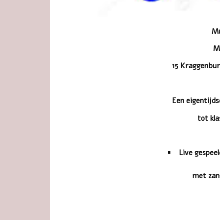
Mu
Mu
15 Kraggenburg
Een eigentijds
tot kl
Live gespeel
met zan