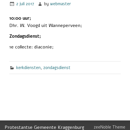
2 juli 2017
by
webmaster
10:00 uur;
Dhr. W. Voogd uit Wanneperveen;
Zondagsdienst;
1e collecte: diaconie;
kerkdiensten
,
zondagsdienst
Protestantse Gemeente Kraggenburg
zeeNoble Theme