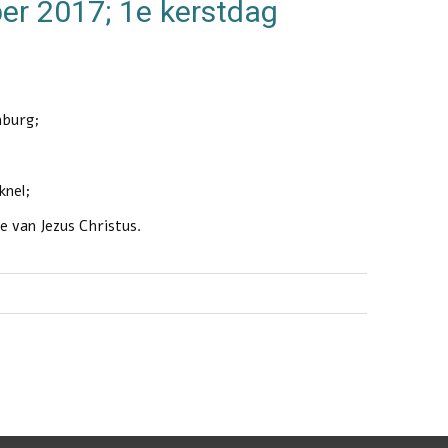
r 2017; 1e kerstdag
nburg;
knel;
e van Jezus Christus.